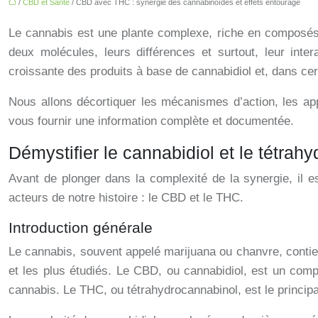
/
CBD et Santé
/ CBD avec THC : synergie des cannabinoïdes et effets entourage
Le cannabis est une plante complexe, riche en composés
deux molécules, leurs différences et surtout, leur inte
croissante des produits à base de cannabidiol et, dans certa
Nous allons décortiquer les mécanismes d’action, les appl
vous fournir une information complète et documentée.
Démystifier le cannabidiol et le tétrah
Avant de plonger dans la complexité de la synergie, il e
acteurs de notre histoire : le CBD et le THC.
Introduction générale
Le cannabis, souvent appelé marijuana ou chanvre, conti
et les plus étudiés. Le CBD, ou cannabidiol, est un com
cannabis. Le THC, ou tétrahydrocannabinol, est le princip