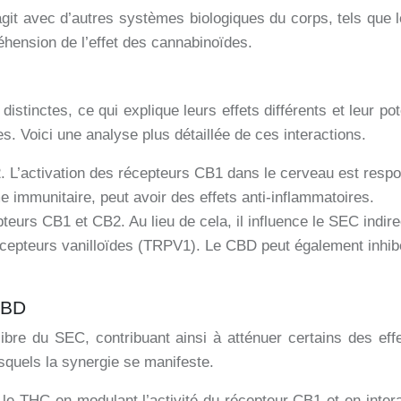
it avec d’autres systèmes biologiques du corps, tels que 
éhension de l’effet des cannabinoïdes.
istinctes, ce qui explique leurs effets différents et leur 
es. Voici une analyse plus détaillée de ces interactions.
 L’activation des récepteurs CB1 dans le cerveau est respo
 immunitaire, peut avoir des effets anti-inflammatoires.
epteurs CB1 et CB2. Au lieu de cela, il influence le SEC indir
récepteurs vanilloïdes (TRPV1). Le CBD peut également inhi
CBD
libre du SEC, contribuant ainsi à atténuer certains des ef
quels la synergie se manifeste.
ar le THC en modulant l’activité du récepteur CB1 et en in