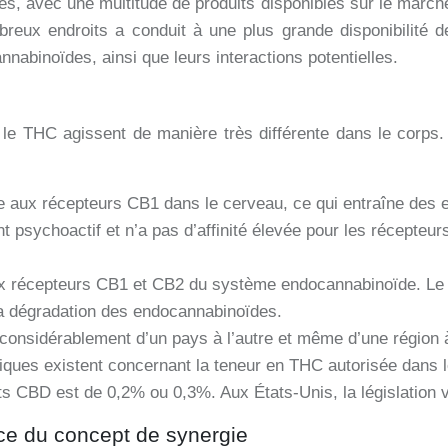
es, avec une multitude de produits disponibles sur le marché
reux endroits a conduit à une plus grande disponibilité de
nabinoïdes, ainsi que leurs interactions potentielles.
le THC agissent de manière très différente dans le corps.
 aux récepteurs CB1 dans le cerveau, ce qui entraîne des effe
 psychoactif et n’a pas d’affinité élevée pour les récepteur
x récepteurs CB1 et CB2 du système endocannabinoïde. Le C
 la dégradation des endocannabinoïdes.
considérablement d’un pays à l’autre et même d’une région à
ifiques existent concernant la teneur en THC autorisée dan
s CBD est de 0,2% ou 0,3%. Aux États-Unis, la législation var
rce du concept de synergie