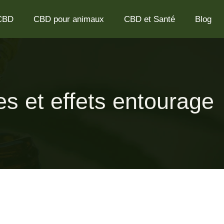
 CBD
CBD pour animaux
CBD et Santé
Blog
s et effets entourage