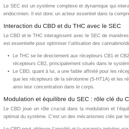
Le SEC est un système complexe et dynamique qui interag
endocrinien. Il est donc un acteur essentiel dans la compr
Interaction du CBD et du THC avec le SEC
Le CBD et le THC interagissent avec le SEC de manières d
est essentielle pour optimiser l’utilisation des cannabinoïd
Le THC se lie directement aux récepteurs CB1 et CB2.
récepteurs CB2, principalement situés dans le système
Le CBD, quant à lui, a une faible affinité pour les réc
que les récepteurs de la sérotonine (5-HT1A) et les 
ainsi leur concentration dans le corps.
Modulation et équilibre du SEC : rôle clé du 
Le CBD joue un rôle crucial dans la modulation et l’équi
optimal du système. C’est un des mécanismes clés par les
Le CBD peut atténuer l’anxiété et la paranoïa induites p