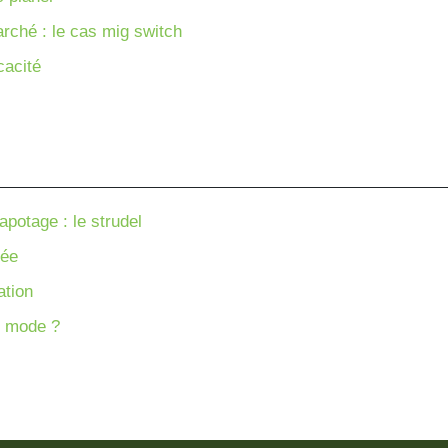
rché : le cas mig switch
cacité
apotage : le strudel
uée
ation
e mode ?