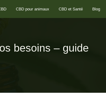
 CBD
CBD pour animaux
CBD et Santé
Blog
os besoins – guide