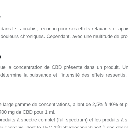
s
 dans le cannabis, reconnu pour ses effets relaxants et apa
 douleurs chroniques. Cependant, avec une multitude de produi
D
que la concentration de CBD présente dans un produit. Un
étermine la puissance et l’intensité des effets ressentis
e large gamme de concentrations, allant de 2,5% à 40% et 
t 400 mg de CBD pour 1 ml.
produits à spectre complet (full spectrum) et les produits à 
u cannabis, dont le THC (tétrahydrocannabinol) à des doses 