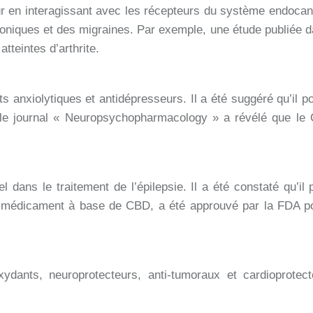
leur en interagissant avec les récepteurs du système endoca
chroniques et des migraines. Par exemple, une étude publiée 
tteintes d’arthrite.
anxiolytiques et antidépresseurs. Il a été suggéré qu’il pour
le journal « Neuropsychopharmacology » a révélé que le CB
l dans le traitement de l’épilepsie. Il a été constaté qu’il
un médicament à base de CBD, a été approuvé par la FDA po
ydants, neuroprotecteurs, anti-tumoraux et cardioprotec