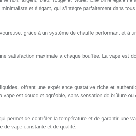
 noir, argent, bleu, rouge et violet. Elle offre également 
inimaliste et élégant, qui s’intègre parfaitement dans tous 
voureuse, grâce à un système de chauffe performant et à un
une satisfaction maximale à chaque bouffée. La vape est d
iquides, offrant une expérience gustative riche et authent
La vape est douce et agréable, sans sensation de brûlure ou
ui permet de contrôler la température et de garantir une va
ce de vape constante et de qualité.