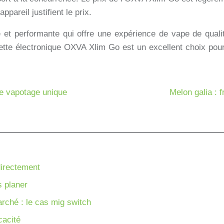
ppareil justifient le prix.
et performante qui offre une expérience de vape de qualit
igarette électronique OXVA Xlim Go est un excellent choix p
de vapotage unique
Melon galia : 
directement
s planer
rché : le cas mig switch
cacité