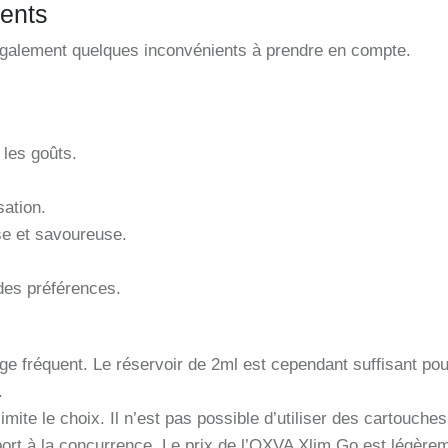
ients
alement quelques inconvénients à prendre en compte.
 les goûts.
sation.
se et savoureuse.
 des préférences.
ge fréquent. Le réservoir de 2ml est cependant suffisant pour
.
mite le choix. Il n’est pas possible d’utiliser des cartouc
ort à la concurrence. Le prix de l’OXVA Xlim Go est légèrem