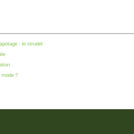
apotage : le strudel
uée
ation
e mode ?