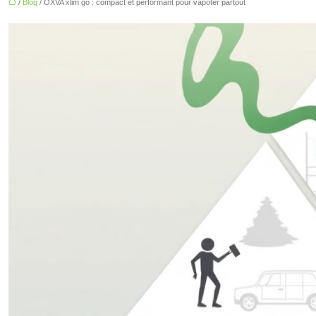
/
Blog
/ OXVA xlim go : compact et performant pour vapoter partout