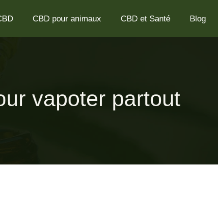
 CBD
CBD pour animaux
CBD et Santé
Blog
ur vapoter partout